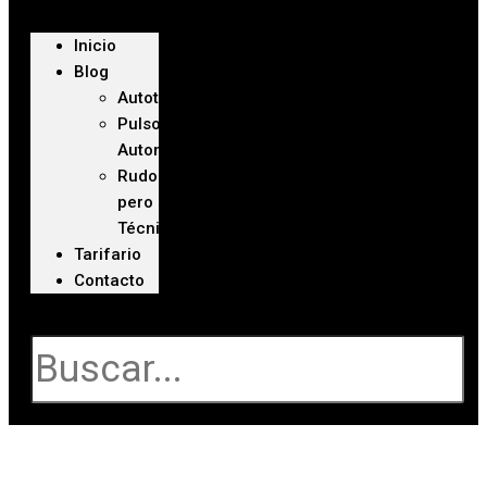
Inicio
Blog
Autoteca
Pulso
Automotriz
Rudo
pero
Técnico
Tarifario
Contacto
Buscar