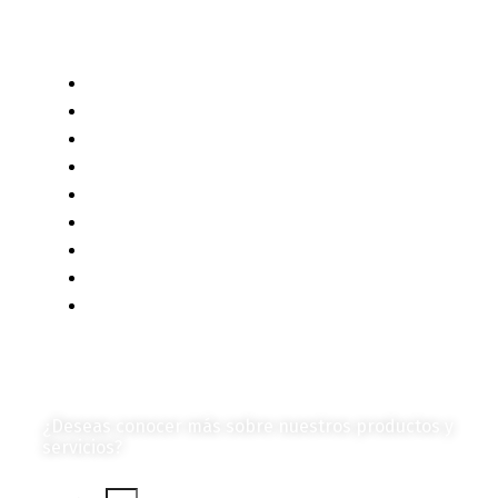
Categorías de Contenido
Liderazgo y Estrategia
Contenido Técnico
Diagramas y Mecanismos
Contenido de Negocios
Eventos y Noticias
Productos e Insumos
Mercado y Tendencias
Vehículos
Colección de Revistas
en Formato Digital
Contáctanos
¿Deseas conocer más sobre nuestros productos y
servicios?