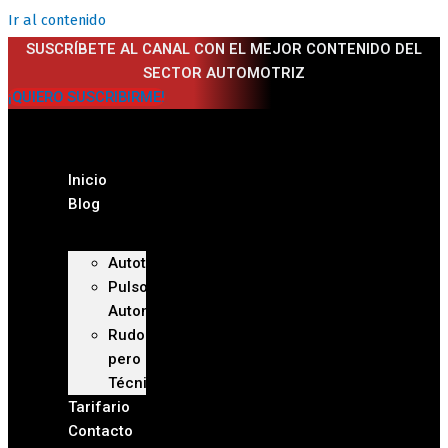
Ir al contenido
SUSCRÍBETE AL CANAL CON EL MEJOR CONTENIDO DEL
SECTOR AUTOMOTRIZ
¡QUIERO SUSCRIBIRME!
Inicio
Blog
Autoteca
Pulso
Automotriz
Rudo
pero
Técnico
Tarifario
Contacto