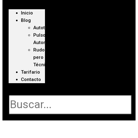
Inicio
Blog
Autoteca
Pulso
Automotriz
Rudo
pero
Técnico
Tarifario
Contacto
Buscar