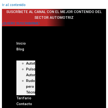
Ir al contenido
SUSCRÍBETE AL CANAL CON EL MEJOR CONTENIDO DEL
SECTOR AUTOMOTRIZ
¡QUIERO SUSCRIBIRME!
Inicio
Blog
Autoteca
Pulso
Automotriz
Rudo
pero
Técnico
Tarifario
Contacto