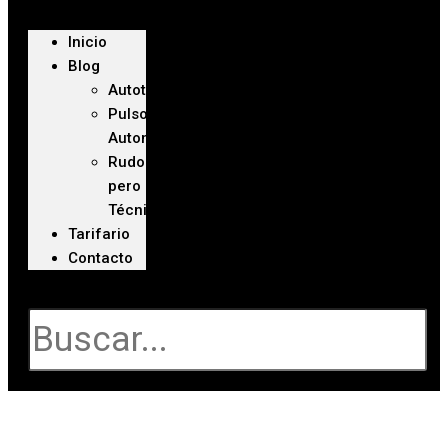
Inicio
Blog
Autoteca
Pulso
Automotriz
Rudo
pero
Técnico
Tarifario
Contacto
Buscar