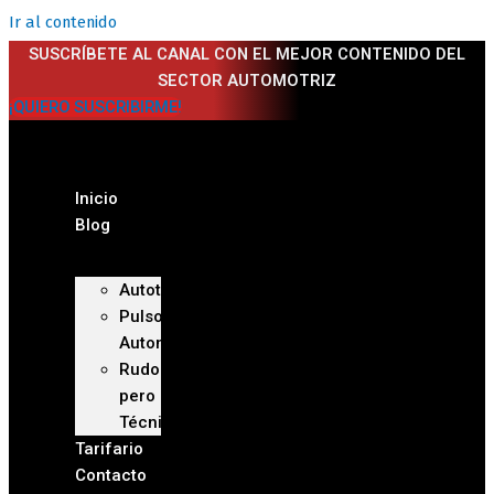
Ir al contenido
SUSCRÍBETE AL CANAL CON EL MEJOR CONTENIDO DEL
SECTOR AUTOMOTRIZ
¡QUIERO SUSCRIBIRME!
Inicio
Blog
Autoteca
Pulso
Automotriz
Rudo
pero
Técnico
Tarifario
Contacto