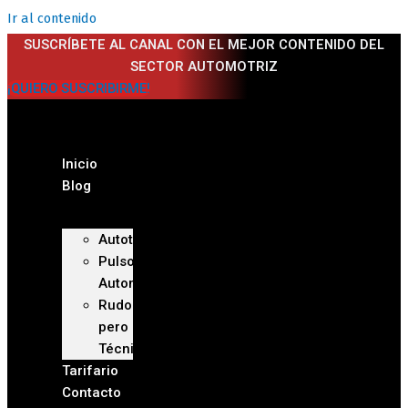
Ir al contenido
SUSCRÍBETE AL CANAL CON EL MEJOR CONTENIDO DEL
SECTOR AUTOMOTRIZ
¡QUIERO SUSCRIBIRME!
Inicio
Blog
Autoteca
Pulso
Automotriz
Rudo
pero
Técnico
Tarifario
Contacto