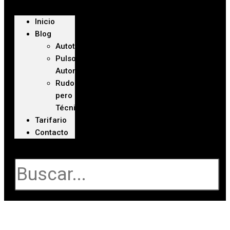
Inicio
Blog
Autoteca
Pulso
Automotriz
Rudo
pero
Técnico
Tarifario
Contacto
Buscar