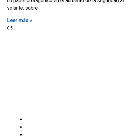
un papel protagónico en el aumento de la seguridad al
volante, sobre
Leer más »
Motores y Más es la plataforma de negocios especializada
en el mercado automotriz latinoamericano con +12 años
generando valor a sus profesionales, comerciantes y
consumidores con contenido independiente de alta
relevancia y ofertas únicas.​
(+502) 2459 1825
(+502) 3599 6284
info@motoresymas.com