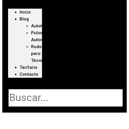
Inicio
Blog
Autoteca
Pulso
Automotriz
Rudo
pero
Técnico
Tarifario
Contacto
Buscar