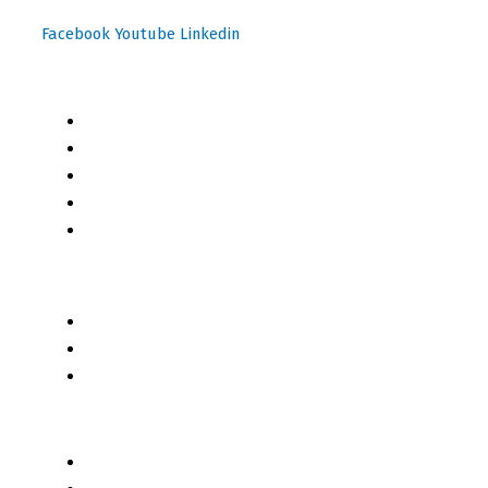
Facebook
Youtube
Linkedin
Mapa del Sitio
Inicio
Blog
Cursos Online
Boletín Informativo
Contacto
Business 2 Business
Servicios
Censo 2020 - 2021
Autores de Contenido
Categorías de Contenido
Liderazgo y Estrategia