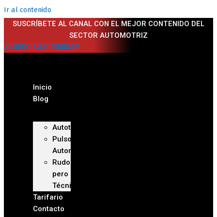
Ir al contenido
SUSCRÍBETE AL CANAL CON EL MEJOR CONTENIDO DEL
SECTOR AUTOMOTRIZ
¡QUIERO SUSCRIBIRME!
Inicio
Blog
Autoteca
Pulso
Automotriz
Rudo
pero
Técnico
Tarifario
Contacto