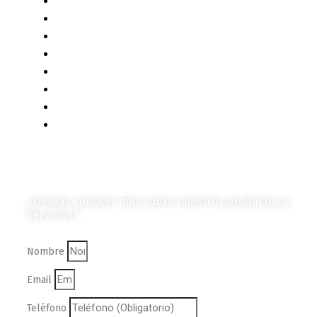
Contenido Técnico
Diagramas y Mecanismos
Contenido de Negocios
Eventos y Noticias
Productos e Insumos
Mercado y Tendencias
Vehículos
Colección de Revistas
en Formato Digital
Contáctanos
¿Deseas conocer más sobre nuestros productos y
servicios?
Nombre
Email
Teléfono