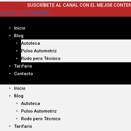
Ir
SUSCRÍBETE AL CANAL CON EL MEJOR CONTE
al
¡QUIERO SUSCRIBIRME!
contenido
Inicio
Blog
Autoteca
Pulso Automotriz
Rudo pero Técnico
Tarifario
Contacto
Inicio
Blog
Autoteca
Pulso Automotriz
Rudo pero Técnico
Tarifario