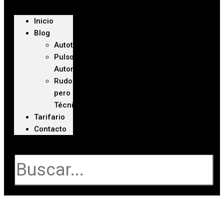
Inicio
Blog
Autoteca
Pulso
Automotriz
Rudo
pero
Técnico
Tarifario
Contacto
Buscar