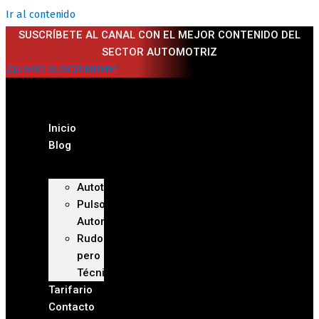
Ir al contenido
SUSCRÍBETE AL CANAL CON EL MEJOR CONTENIDO DEL
SECTOR AUTOMOTRIZ
¡QUIERO SUSCRIBIRME!
Inicio
Blog
Autoteca
Pulso
Automotriz
Rudo
pero
Técnico
Tarifario
Contacto