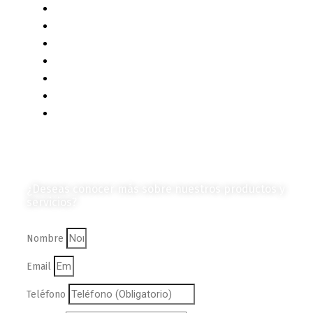
Diagramas y Mecanismos
Contenido de Negocios
Eventos y Noticias
Productos e Insumos
Mercado y Tendencias
Vehículos
Colección de Revistas
en Formato Digital
Contáctanos
¿Deseas conocer más sobre nuestros productos y
servicios?
Nombre
Email
Teléfono