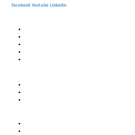
Facebook
Youtube
Linkedin
Mapa del Sitio
Inicio
Blog
Cursos Online
Boletín Informativo
Contacto
Business 2 Business
Servicios
Censo 2020 - 2021
Autores de Contenido
Categorías de Contenido
Liderazgo y Estrategia
Contenido Técnico