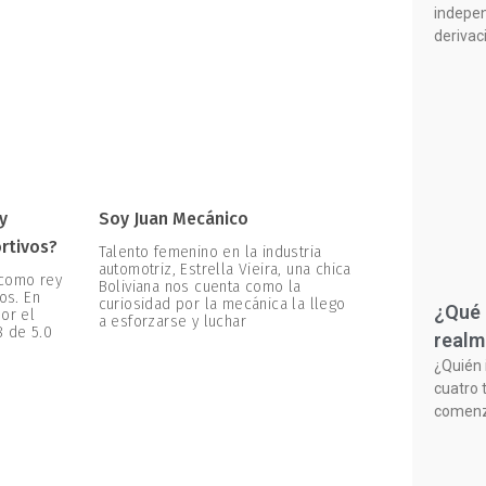
indepen
derivac
y
Soy Juan Mecánico
ortivos?
Talento femenino en la industria
automotriz, Estrella Vieira, una chica
 como rey
Boliviana nos cuenta como la
os. En
curiosidad por la mecánica la llego
¿Qué 
or el
a esforzarse y luchar
8 de 5.0
realm
¿Quién 
cuatro 
comenzó