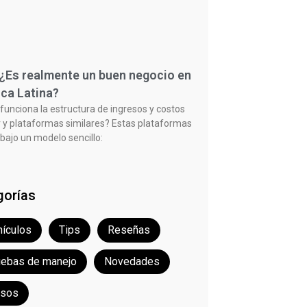
 ¿Es realmente un buen negocio en
ca Latina?
unciona la estructura de ingresos y costos
 y plataformas similares? Estas plataformas
bajo un modelo sencillo:
gorías
ículos
Tips
Reseñas
uebas de manejo
Novedades
rsos