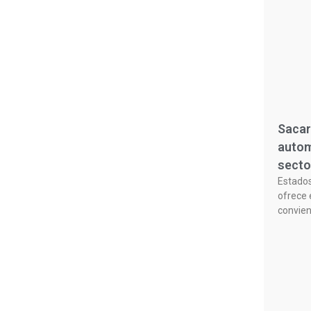
Sacar
autom
secto
Estado
ofrece 
convie