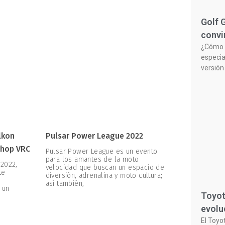
Golf 
convi
¿Cómo n
especia
versión
lkon
Pulsar Power League 2022
shop VRC
Pulsar Power League es un evento
para los amantes de la moto
 2022,
velocidad que buscan un espacio de
te
diversión, adrenalina y moto cultura;
e
así también,
 un
Toyot
evolu
El Toyo