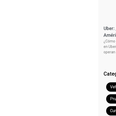
Uber:
Améri
¿Cómo f
en Uber
operan 
Cate
Veh
Pr
Cu