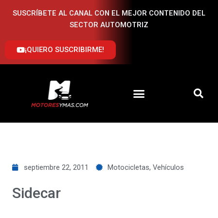
Ir
SUSCRÍBETE AL CANAL CON EL MEJOR CONTENIDO DEL
al
SECTOR AUTOMOTRIZ
contenido
¡QUIERO SUSCRIBIRME!
septiembre 22, 2011
Motocicletas
,
Vehículos
Sidecar