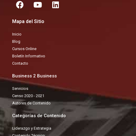
F
Y
L
a
o
i
c
u
n
Mapa del Sitio
e
t
k
b
u
e
Inicio
o
b
d
Blog
o
e
i
Cursos Online
k
n
Boletín Informativo
Contacto
Business 2 Business
Servicios
Censo 2020 - 2021
Autores de Contenido
Categorías de Contenido
Liderazgo y Estrategia
Contenido Técnico