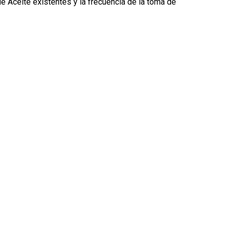
de Aceite existentes y la frecuencia de la toma de
 mercado automotriz latinoamericano con +12 años generando valor a 