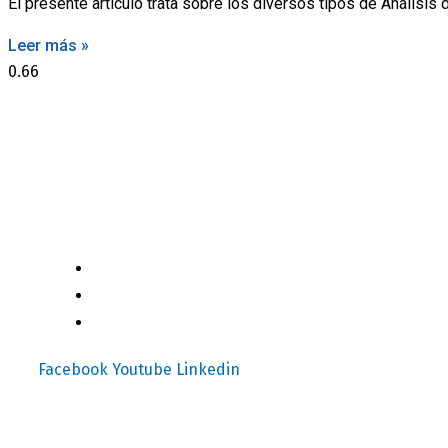
El presente artículo trata sobre los diversos tipos de Análisis 
Leer más »
Motores y Más es la plataforma de negocios especializada en el
(+502) 2459 1825
independiente de alta relevancia y ofertas únicas.​
(+502) 3599 6284
info@motoresymas.com
Facebook
Youtube
Linkedin
Mapa del Sitio