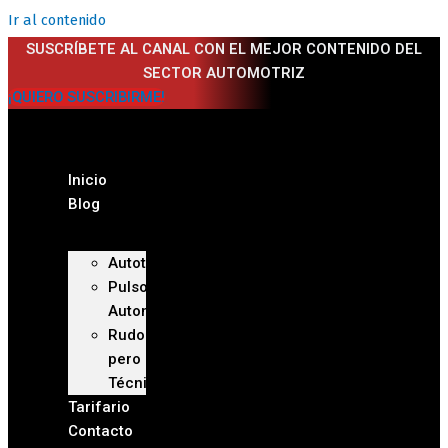
Ir al contenido
SUSCRÍBETE AL CANAL CON EL MEJOR CONTENIDO DEL
SECTOR AUTOMOTRIZ
¡QUIERO SUSCRIBIRME!
Inicio
Blog
Autoteca
Pulso
Automotriz
Rudo
pero
Técnico
Tarifario
Contacto