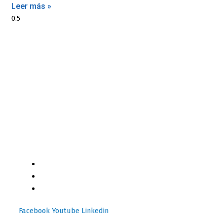
Leer más »
Motores y Más es la plataforma de negocios especializada
en el mercado automotriz latinoamericano con +12 años
generando valor a sus profesionales, comerciantes y
consumidores con contenido independiente de alta
relevancia y ofertas únicas.​
(+502) 2459 1825
(+502) 3599 6284
info@motoresymas.com
Facebook
Youtube
Linkedin