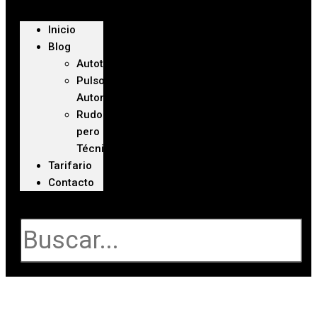
Inicio
Blog
Autoteca
Pulso
Automotriz
Rudo
pero
Técnico
Tarifario
Contacto
Buscar