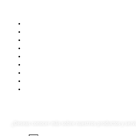
Categorías de Contenido
Liderazgo y Estrategia
Contenido Técnico
Diagramas y Mecanismos
Contenido de Negocios
Eventos y Noticias
Productos e Insumos
Mercado y Tendencias
Vehículos
Colección de Revistas
en Formato Digital
¿Deseas conocer más sobre nuestros productos y servi