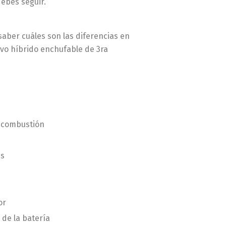
debes seguir.
saber cuáles son las diferencias en
evo híbrido enchufable de 3ra
e combustión
as
or
de la batería