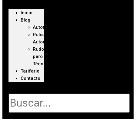
Inicio
Blog
Autoteca
Pulso
Automotriz
Rudo
pero
Técnico
Tarifario
Contacto
Buscar