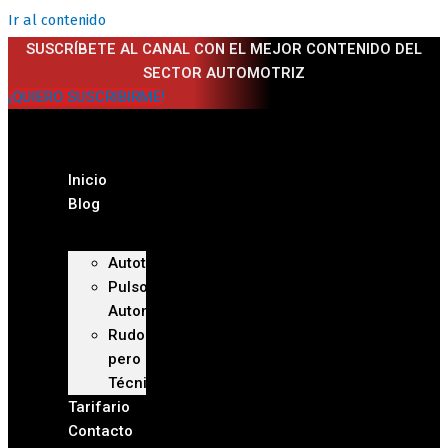
Ir al contenido
SUSCRÍBETE AL CANAL CON EL MEJOR CONTENIDO DEL
SECTOR AUTOMOTRIZ
¡QUIERO SUSCRIBIRME!
Inicio
Blog
Autoteca
Pulso
Automotriz
Rudo
pero
Técnico
Tarifario
Contacto