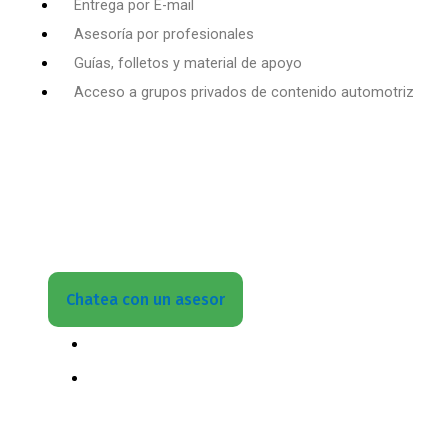
Entrega por E-mail
Asesoría por profesionales
Guías, folletos y material de apoyo
Acceso a grupos privados de contenido automotriz
¿Chatea con un asesor?
Quieres aprender todo sobre lo referido a este
tema ¡Entonces no esperes más!
Inscríbete
Ahora
Chatea con un asesor
(+502) 3599 6284
info@motoresymas.com