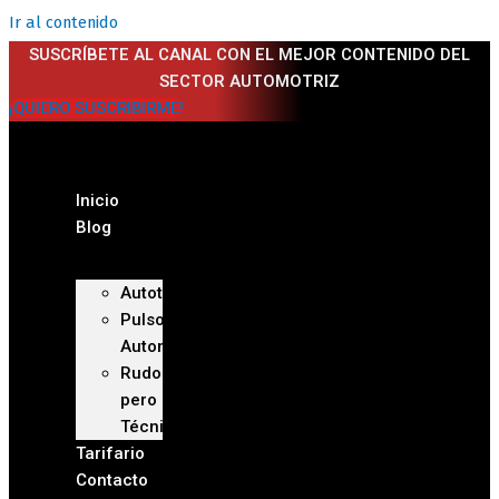
Ir al contenido
SUSCRÍBETE AL CANAL CON EL MEJOR CONTENIDO DEL
SECTOR AUTOMOTRIZ
¡QUIERO SUSCRIBIRME!
Inicio
Blog
Autoteca
Pulso
Automotriz
Rudo
pero
Técnico
Tarifario
Contacto