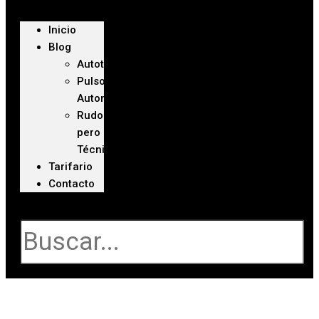
Inicio
Blog
Autoteca
Pulso
Automotriz
Rudo
pero
Técnico
Tarifario
Contacto
Buscar