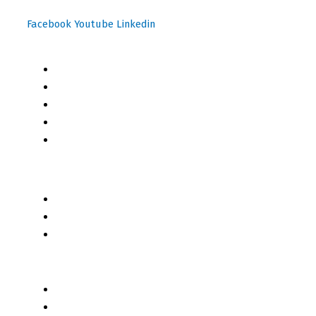
Facebook
Youtube
Linkedin
Mapa del Sitio
Inicio
Blog
Cursos Online
Boletín Informativo
Contacto
Business 2 Business
Servicios
Censo 2020 - 2021
Autores de Contenido
Categorías de Contenido
Liderazgo y Estrategia
Contenido Técnico