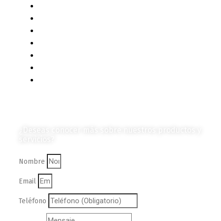
Diagramas y Mecanismos
Contenido de Negocios
Eventos y Noticias
Productos e Insumos
Mercado y Tendencias
Vehículos
Colección de Revistas
en Formato Digital
Contáctanos
¿Deseas conocer más sobre nuestros productos y
servicios?
Nombre
Email
Teléfono