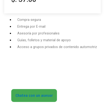
Compra segura
Entrega por E-mail
Asesoría por profesionales
Guías, folletos y material de apoyo
Acceso a grupos privados de contenido automotriz
¿Chatea con un asesor?
Quieres aprender todo sobre lo referido a este
tema ¡Entonces no esperes más!
Inscríbete
Ahora
Chatea con un asesor