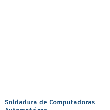
Computadoras
Automotrices, conviértete
en un profesional en
soldadura y ofrece un
servicio en tu taller
automotriz.
Soldadura de Computadoras