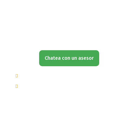
¿Chatea con un asesor?
Quieres aprender todo sobre lo referido a este
tema ¡Entonces no esperes más!
Inscríbete
Ahora
Chatea con un asesor
(+502) 3599 6284
info@motoresymas.com