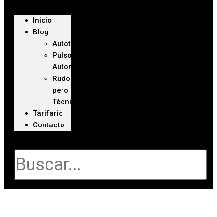
Inicio
Blog
Autoteca
Pulso
Automotriz
Rudo
pero
Técnico
Tarifario
Contacto
Buscar