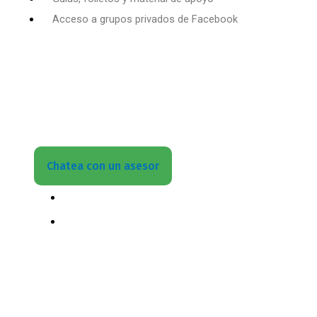
Acceso a grupos privados de Facebook
¿Chatea con un asesor?
Quieres aprender todo sobre lo referido a este
tema ¡Entonces no esperes más!
Inscríbete
Ahora
Chatea con un asesor
(+502) 3599 6284
info@motoresymas.com