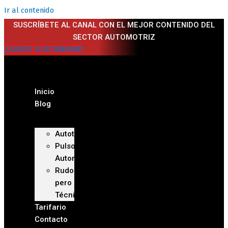
Ir al contenido
SUSCRÍBETE AL CANAL CON EL MEJOR CONTENIDO DEL
SECTOR AUTOMOTRIZ
¡QUIERO SUSCRIBIRME!
Inicio
Blog
Autoteca
Pulso
Automotriz
Rudo
pero
Técnico
Tarifario
Contacto