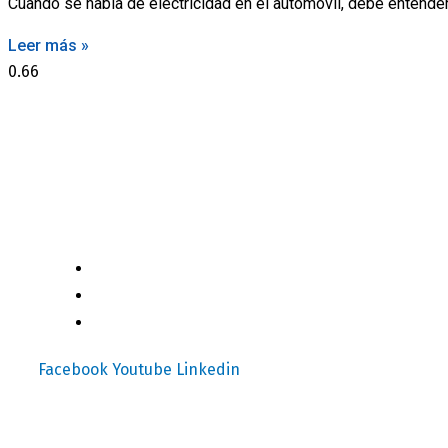
Cuando se habla de electricidad en el automóvil, debe entend
Leer más »
Motores y Más es la plataforma de negocios especializada en el
(+502) 2459 1825
independiente de alta relevancia y ofertas únicas.​
(+502) 3599 6284
info@motoresymas.com
Facebook
Youtube
Linkedin
Mapa del Sitio