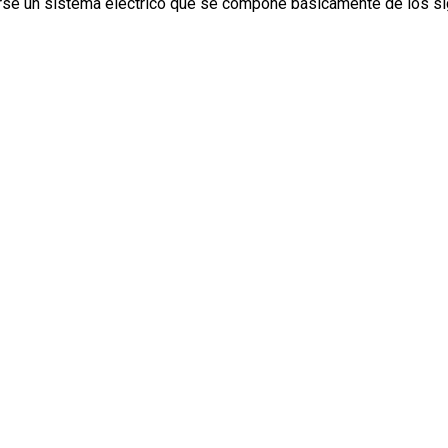
erse un sistema eléctrico que se compone básicamente de los s
 mercado automotriz latinoamericano con +12 años generando valor a 