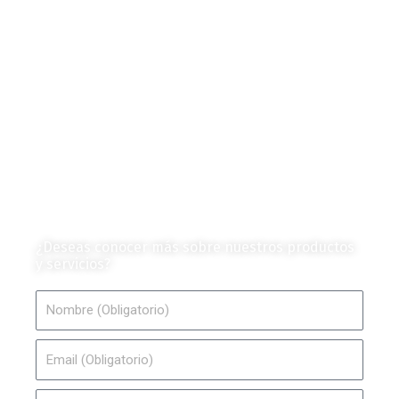
Contenido Técnico
Diagramas y Mecanismos
Contenido de Negocios
Eventos y Noticias
Productos e Insumos
Mercado y Tendencias
Vehículos
Colección de Revistas
en Formato Digital
Contáctanos
¿Deseas conocer más sobre nuestros productos
y servicios?
Nombre
Email
Teléfono