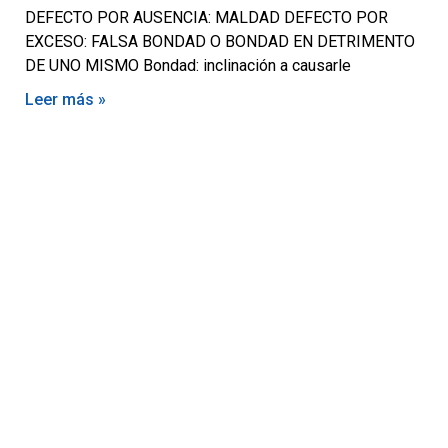
DEFECTO POR AUSENCIA: MALDAD DEFECTO POR
EXCESO: FALSA BONDAD O BONDAD EN DETRIMENTO
DE UNO MISMO Bondad: inclinación a causarle
Leer más »
Motores y Más es la plataforma de negocios
especializada en el mercado automotriz latinoamericano
con +12 años generando valor a sus profesionales,
comerciantes y consumidores con contenido
independiente de alta relevancia y ofertas únicas.​
(+502) 2459 1825
(+502) 3599 6284
info@motoresymas.com