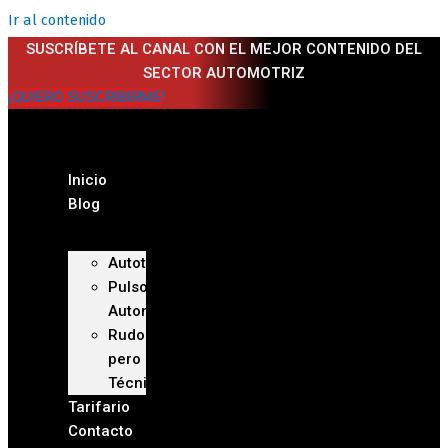
Ir al contenido
SUSCRÍBETE AL CANAL CON EL MEJOR CONTENIDO DEL
SECTOR AUTOMOTRIZ
¡QUIERO SUSCRIBIRME!
Inicio
Blog
Autoteca
Pulso
Automotriz
Rudo
pero
Técnico
Tarifario
Contacto