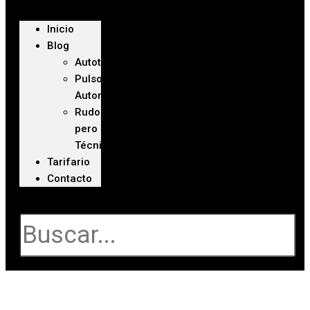
Inicio
Blog
Autoteca
Pulso
Automotriz
Rudo
pero
Técnico
Tarifario
Contacto
Buscar