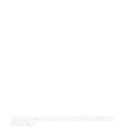
Censo 2020 - 2021
Autores de Contenido
Categorías de Contenido
Liderazgo y Estrategia
Contenido Técnico
Diagramas y Mecanismos
Contenido de Negocios
Eventos y Noticias
Productos e Insumos
Mercado y Tendencias
Vehículos
Colección de Revistas
en Formato Digital
Contáctanos
¿Deseas conocer más sobre nuestros productos
y servicios?