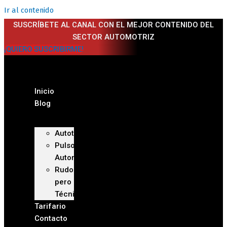
Ir al contenido
SUSCRÍBETE AL CANAL CON EL MEJOR CONTENIDO DEL
SECTOR AUTOMOTRIZ
¡QUIERO SUSCRIBIRME!
Inicio
Blog
Autoteca
Pulso
Automotriz
Rudo
pero
Técnico
Tarifario
Contacto