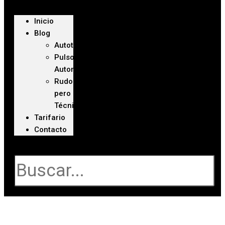
Inicio
Blog
Autoteca
Pulso
Automotriz
Rudo
pero
Técnico
Tarifario
Contacto
Buscar