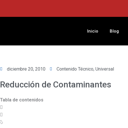
Ir
al
contenido
Inicio
Blog
diciembre 20, 2010
Contenido Técnico
,
Universal
Reducción de Contaminantes
Tabla de contenidos