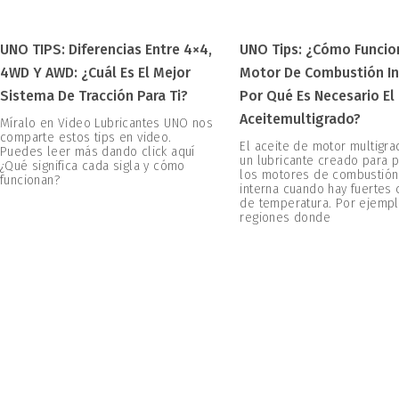
UNO TIPS: Diferencias Entre 4×4,
UNO Tips: ¿Cómo Funcio
4WD Y AWD: ¿Cuál Es El Mejor
Motor De Combustión In
Sistema De Tracción Para Ti?
Por Qué Es Necesario El
Aceitemultigrado?
Míralo en Video Lubricantes UNO nos
comparte estos tips en video.
El aceite de motor multigr
Puedes leer más dando click aquí
un lubricante creado para 
¿Qué significa cada sigla y cómo
los motores de combustión
funcionan?
interna cuando hay fuertes
de temperatura. Por ejempl
regiones donde