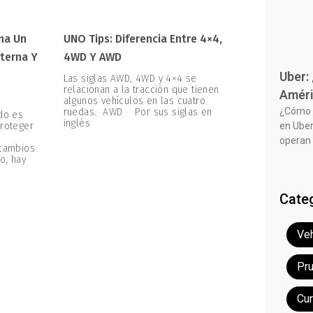
na Un
UNO Tips: Diferencia Entre 4×4,
terna Y
4WD Y AWD
Uber:
Las siglas AWD, 4WD y 4×4 se
relacionan a la tracción que tienen
Améri
algunos vehículos en las cuatro
¿Cómo f
ruedas. AWD Por sus siglas en
ado es
inglés
proteger
en Uber
operan 
 cambios
o, hay
Cate
Veh
Pr
Cu