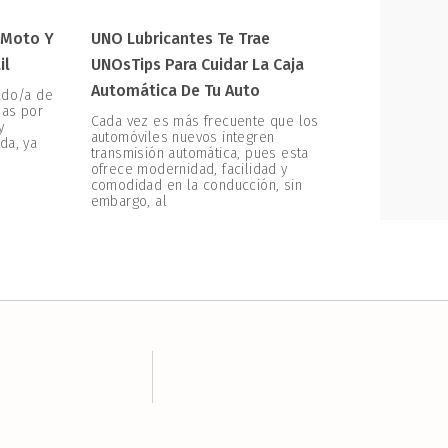
 Moto Y
UNO Lubricantes Te Trae
il
UNOsTips Para Cuidar La Caja
Automática De Tu Auto
ado/a de
zas por
Cada vez es más frecuente que los
y
automóviles nuevos integren
da, ya
transmisión automática, pues esta
ofrece modernidad, facilidad y
comodidad en la conducción, sin
embargo, al