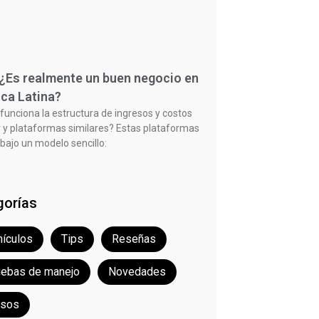
 ¿Es realmente un buen negocio en
ca Latina?
unciona la estructura de ingresos y costos
 y plataformas similares? Estas plataformas
bajo un modelo sencillo:
gorías
ículos
Tips
Reseñas
uebas de manejo
Novedades
rsos