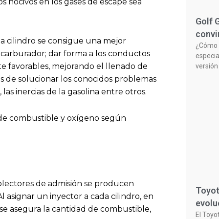
s nocivos en los gases de escape sea
Golf 
convi
a cilindro se consigue una mejor
¿Cómo n
l carburador; dar forma a los conductos
especia
e favorables, mejorando el llenado de
versión
más de solucionar los conocidos problemas
las inercias de la gasolina entre otros.
 de combustible y oxígeno según
colectores de admisión se producen
Toyot
l asignar un inyector a cada cilindro, en
evolu
e asegura la cantidad de combustible,
El Toyo