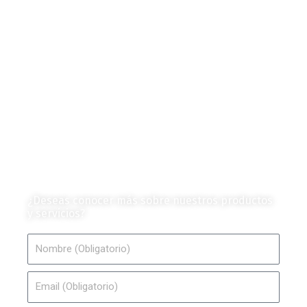
Contenido Técnico
Diagramas y Mecanismos
Contenido de Negocios
Eventos y Noticias
Productos e Insumos
Mercado y Tendencias
Vehículos
Colección de Revistas
en Formato Digital
Contáctanos
¿Deseas conocer más sobre nuestros productos
y servicios?
Nombre
Email