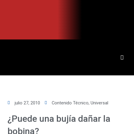
Ir
al
contenido
julio 27, 2010
Contenido Técnico
,
Universal
¿Puede una bujía dañar la
bobina?