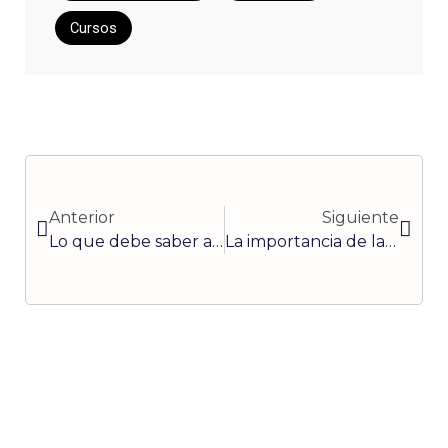
Cursos
Ant
Sigui
Anterior
Siguiente
Lo que debe saber acerca del cambio de aceite (parte 3)
La importancia de la focalización