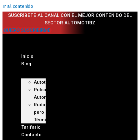
Ir al contenido
SUSCRÍBETE AL CANAL CON EL MEJOR CONTENIDO DEL
SECTOR AUTOMOTRIZ
¡QUIERO SUSCRIBIRME!
Inicio
Blog
Autoteca
Pulso
Automotriz
Rudo
pero
Técnico
Tarifario
Contacto