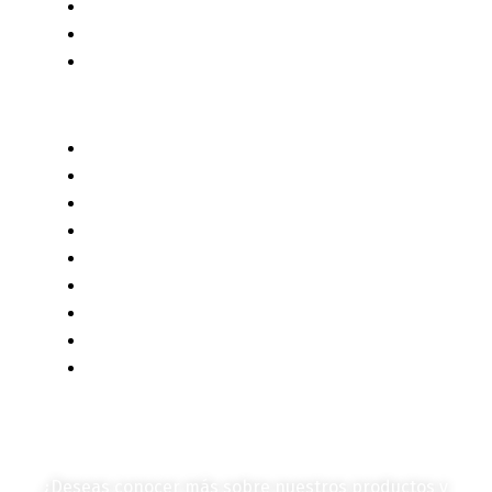
Servicios
Censo 2020 - 2021
Autores de Contenido
Categorías de Contenido
Liderazgo y Estrategia
Contenido Técnico
Diagramas y Mecanismos
Contenido de Negocios
Eventos y Noticias
Productos e Insumos
Mercado y Tendencias
Vehículos
Colección de Revistas
en Formato Digital
Contáctanos
¿Deseas conocer más sobre nuestros productos y