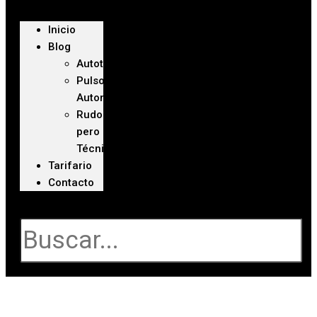
Inicio
Blog
Autoteca
Pulso
Automotriz
Rudo
pero
Técnico
Tarifario
Contacto
Buscar