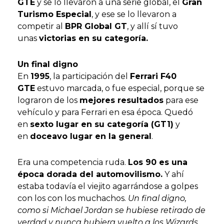
GTE
y se lo llevaron a una serie global, el
Gran
Turismo Especial
, y ese se lo llevaron a
competir al
BPR Global GT
, y allí sí tuvo
unas
victorias en su categoría.
Un final digno
En
1995
, la participación del
Ferrari F40
GTE
estuvo marcada, o fue especial, porque se
lograron de los
mejores resultados
para ese
vehículo y para Ferrari en esa época. Quedó
en
sexto lugar en su categoría (GT1)
y
en
doceavo lugar en la general
.
Era una competencia ruda.
Los 90 es una
época dorada del automovilismo.
Y ahí
estaba todavía el viejito agarrándose a golpes
con los con los muchachos.
Un final digno,
como si Michael Jordan se hubiese retirado de
verdad y nunca hubiera vuelto a los Wizards,