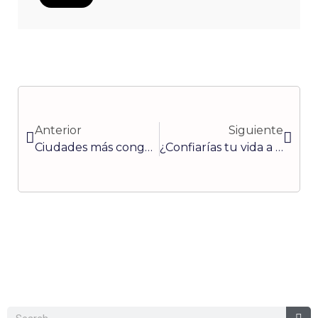
Ant
Sigui
Anterior
Siguiente
Ciudades más congestionadas de América Latina
¿Confiarías tu vida a un robot? Vehículos autónomos en América Latina
Buscar