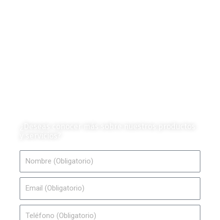
Diagramas y Mecanismos
Contenido de Negocios
Eventos y Noticias
Productos e Insumos
Mercado y Tendencias
Vehículos
Colección de Revistas
en Formato Digital
Contáctanos
¿Deseas conocer más sobre nuestros productos
y servicios?
Nombre
Email
Teléfono