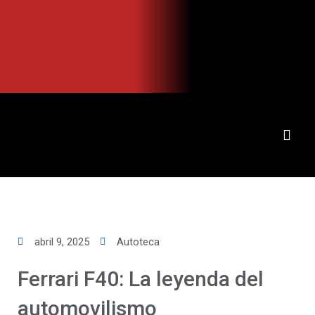
Ir
al
contenido
abril 9, 2025
Autoteca
Ferrari F40: La leyenda del
automovilismo