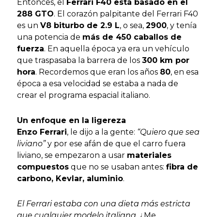
Entonces, el
Ferrari F40 está basado en el
288 GTO
. El corazón palpitante del Ferrari F40
es un
V8 biturbo de 2.9 L
, o sea,
2900
, y tenía
una potencia de
más de 450 caballos de
fuerza
. En aquella época ya era un vehículo
que traspasaba la barrera de los
300 km por
hora
. Recordemos que eran los años
80
, en esa
época a esa velocidad se estaba a nada de
crear el programa espacial italiano.
Un enfoque en la ligereza
Enzo Ferrari
, le dijo a la gente:
“Quiero que sea
liviano”
y por ese afán de que el carro fuera
liviano, se empezaron a usar
materiales
compuestos
que no se usaban antes:
fibra de
carbono, Kevlar, aluminio
.
El Ferrari estaba con una dieta más estricta
que cualquier modelo italiana,
¿Me